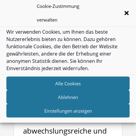
Cookie-Zustimmung
ein umfangreiches Jazz &
verwalten
Smooth Pop/Soul
Wir verwenden Cookies, um Ihnen das beste
Nutzererlebnis bieten zu können. Dazu gehören
Programm an, das sich
funktionale Cookies, die den Betrieb der Website
gewährleisten, andere die der Erhebung einer
ideal für Empfänge und
anonymen Statistik dienen. Sie können Ihr
Einverständnis jederzeit widerrufen.
als Hintergrundmusik zu
Alle Cookies
Abendessen eignet.
Ablehnen
Damit ist Definitely Soul
Einstellungen anzeigen
bestens als
abwechslungsreiche und